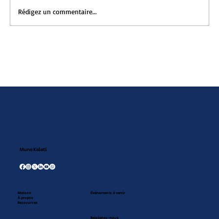
Rédigez un commentaire...
Compte rendu de lecture du livre Un
petit garçon au village
Muna Kalati
Maison
Événements à venir
À propos
Ressources
Rejoignez-nous