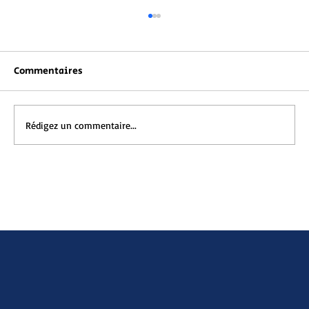
Commentaires
Rédigez un commentaire...
9 livres d’auteurs africains jeunesse
incontournables pour enfants entre 6
et 12 ans à lire pendant les vacances