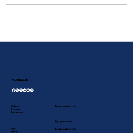
Le livre jeunesse, un parachute dans la
société et le monde
Muna Kalati
Maison
Événements à venir
À propos
Ressources
Rejoignez-nous
Blog
Événements à venir
Réseau