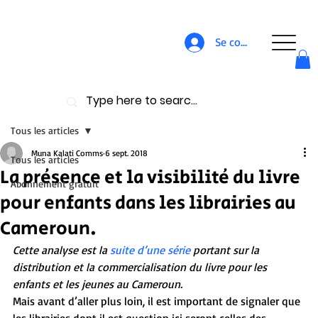
Se connecter
Tous les articles
Muna Kalati Comms
6 sept. 2018
Tous les articles
La présence et la visibilité du livre
Abonnement gratuit
pour enfants dans les librairies au
Cameroun.
Cette analyse est la 
suite d’une série
 portant sur la 
distribution et la commercialisation du livre pour les 
enfants et les jeunes au Cameroun.
Mais avant d’aller plus loin, il est important de signaler que 
les librairies dont il est question ici seront celles des 