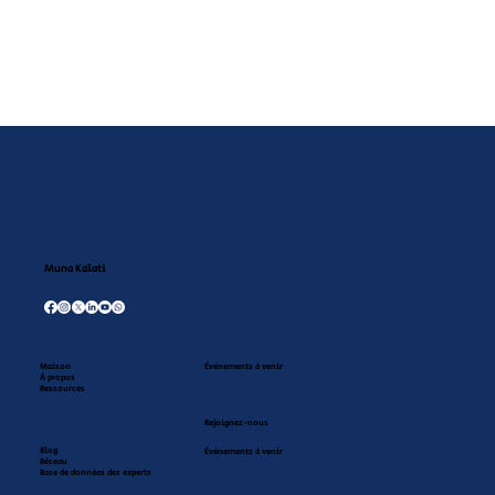
Tous les enfants ont un talent caché
Muna Kalati
Maison
Événements à venir
À propos
Ressources
Rejoignez-nous
Blog
Événements à venir
Réseau
Base de données des experts