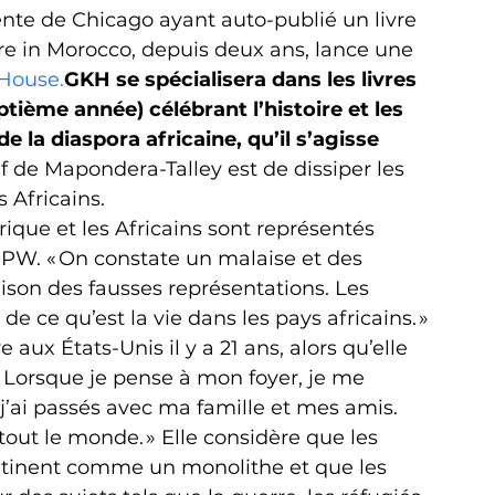
nte de Chicago ayant auto-publié un livre 
e in Morocco, depuis deux ans, lance une 
 House.
GKH se spécialisera dans les livres 
ptième année) célébrant l’histoire et les 
e la diaspora africaine, qu’il s’agisse 
if de Mapondera-Talley est de dissiper les 
s Africains.
frique et les Africains sont représentés 
 PW. « On constate un malaise et des 
raison des fausses représentations. Les 
de ce qu’est la vie dans les pays africains. »
x États-Unis il y a 21 ans, alors qu’elle 
« Lorsque je pense à mon foyer, je me 
ai passés avec ma famille et mes amis. 
ut le monde. » Elle considère que les 
continent comme un monolithe et que les 