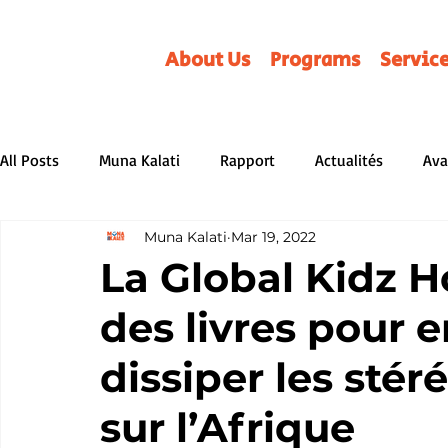
About Us
Programs
Servic
All Posts
Muna Kalati
Rapport
Actualités
Ava
Muna Kalati
Mar 19, 2022
Review
Parentalité
Non classé
REVUES LITT
La Global Kidz H
des livres pour 
Distributors &amp; Associations
BD/Albums
Serv
dissiper les sté
sur l’Afrique