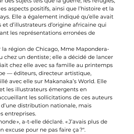
des sujets tels que la guerre, les réfugiés, 
s aspects positifs, ainsi que l’histoire et la 
ys. Elle a également indiqué qu’elle avait 
t d’illustrateurs d’origine africaine qui 
nt les représentations erronées de 
r la région de Chicago, Mme Mapondera-
 chez un dentiste ; elle a décidé de lancer 
iait chez elle avec sa famille au printemps 
e — éditeurs, directeur artistique, 
llé avec elle sur Makanaka’s World. Elle 
et les illustrateurs émergents en 
cueillant les sollicitations de ces auteurs 
d’une distribution nationale, mais 
s entreprises.
onde », a-t-elle déclaré. « J’avais plus de 
 excuse pour ne pas faire ça ?". 