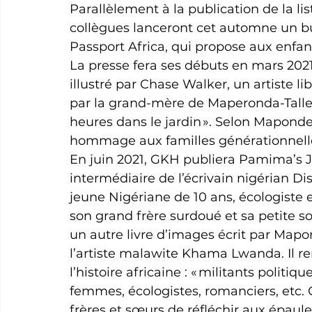
Parallèlement à la publication de la l
collègues lanceront cet automne un bu
Passport Africa, qui propose aux enfan
La presse fera ses débuts en mars 202
illustré par Chase Walker, un artiste libé
par la grand-mère de Maperonda-Talley
heures dans le jardin ». Selon Maponder
hommage aux familles générationnelles 
En juin 2021, GKH publiera Pamima’s J
intermédiaire de l’écrivain nigérian Dise
jeune Nigériane de 10 ans, écologiste e
son grand frère surdoué et sa petite s
un autre livre d’images écrit par Mapon
l’artiste malawite Khama Lwanda. Il 
l’histoire africaine : « militants politi
femmes, écologistes, romanciers, etc. 
frères et sœurs de réfléchir aux épaule