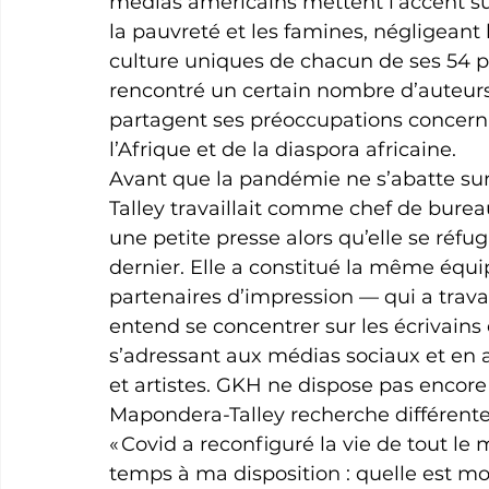
médias américains mettent l’accent sur 
la pauvreté et les famines, négligeant le
culture uniques de chacun de ses 54 pa
rencontré un certain nombre d’auteurs e
partagent ses préoccupations concerna
l’Afrique et de la diaspora africaine.
Avant que la pandémie ne s’abatte su
Talley travaillait comme chef de bureau
une petite presse alors qu’elle se réfug
dernier. Elle a constitué la même équip
partenaires d’impression — qui a travai
entend se concentrer sur les écrivains 
s’adressant aux médias sociaux et en ac
et artistes. GKH ne dispose pas encore 
Mapondera-Talley recherche différente
« Covid a reconfiguré la vie de tout le m
temps à ma disposition : quelle est mon