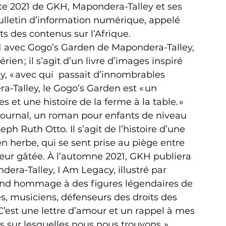
iste 2021 de GKH, Mapondera-Talley et ses 
lletin d’information numérique, appelé 
ts des contenus sur l’Afrique.
1 avec Gogo’s Garden de Mapondera-Talley, 
rien ; il s’agit d’un livre d’images inspiré 
, « avec qui 
 passait d’innombrables 
a-Talley, le Gogo’s Garden est « un 
et une histoire de la ferme à la table. »
ournal, un roman pour enfants de niveau 
ph Ruth Otto. Il s’agit de l’histoire d’une 
n herbe, qui se sent prise au piège entre 
œur gâtée. À l’automne 2021, GKH publiera 
dera-Talley, I Am Legacy, illustré par 
rend hommage à des figures légendaires de 
ques, musiciens, défenseurs des droits des 
C’est une lettre d’amour et un rappel à mes 
s sur lesquelles nous nous trouvons. »