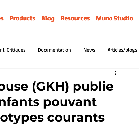
es
Products
Blog
Resources
Muna Studio
nt-Critiques
Documentation
News
Articles/blogs
ERAIRES
Programmes
Contes
Illusttrators
Prof
ouse (GKH) publie
enfants pouvant
ices
Notes de Lecture
Favorite
Histoire
Hirin
réotypes courants