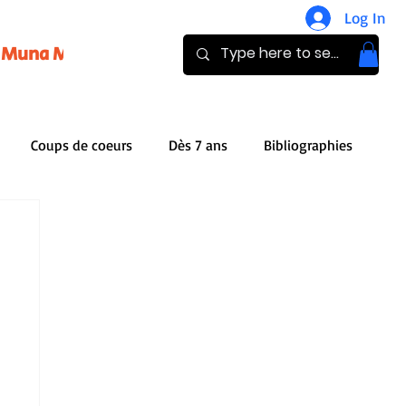
Log In
Muna Magazine
Pay
Donate
Coups de coeurs
Dès 7 ans
Bibliographies
iles
Publishers
Audio Books
g
Book review
Analysis
Bibliothèque