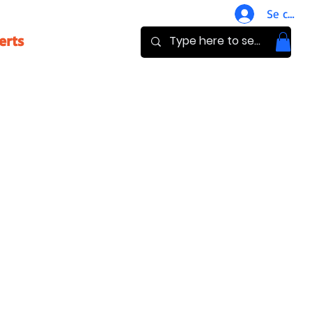
Se conne
erts