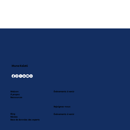
« J’écris des livres pour enfants, parce
qu’on bat mieux le fer quand il est
encore chaud" » – Kelly YEMDJI,
auteure camerounaise
Muna Kalati
Maison
Événements à venir
À propos
Ressources
Rejoignez-nous
Blog
Événements à venir
Réseau
Base de données des experts